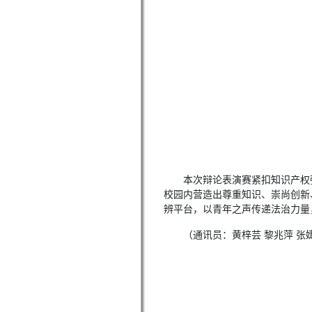
本次辩论表演赛紧扣知识产权
校园内营造出尊重知识、崇尚创新
辨平台，以青年之声传递法治力量
（通讯员：黄梓芸 黎兆萍 张婕